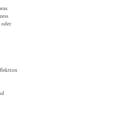
 was
zess
 oder
flektion
nd